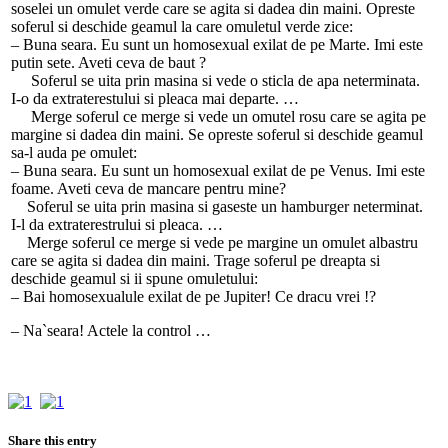
soselei un omulet verde care se agita si dadea din maini. Opreste
soferul si deschide geamul la care omuletul verde zice:
– Buna seara. Eu sunt un homosexual exilat de pe Marte. Imi este
putin sete. Aveti ceva de baut ?
Soferul se uita prin masina si vede o sticla de apa neterminata.
I-o da extraterestului si pleaca mai departe.
…
Merge soferul ce merge si vede un omutel rosu care se agita pe
margine si dadea din maini. Se opreste soferul si deschide geamul
sa-l auda pe omulet:
– Buna seara. Eu sunt un homosexual exilat de pe Venus. Imi este
foame. Aveti ceva de mancare pentru mine?
Soferul se uita prin masina si gaseste un hamburger neterminat.
I-l da extraterestrului si pleaca. …
Merge soferul ce merge si vede pe margine un omulet albastru
care se agita si dadea din maini. Trage soferul pe dreapta si
deschide geamul si ii spune omuletului:
– Bai homosexualule exilat de pe Jupiter! Ce dracu vrei !?
– Na`seara! Actele la control …
Share this entry