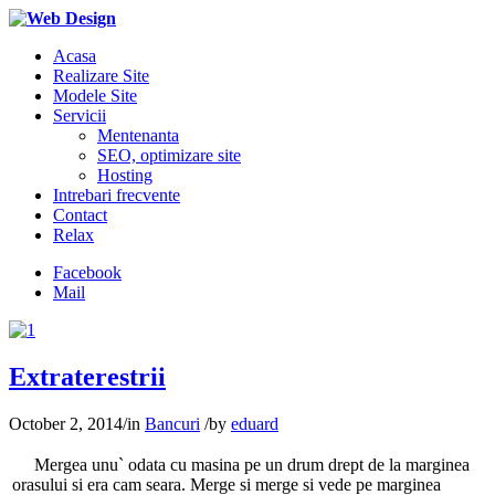
Acasa
Realizare Site
Modele Site
Servicii
Mentenanta
SEO, optimizare site
Hosting
Intrebari frecvente
Contact
Relax
Facebook
Mail
Extraterestrii
October 2, 2014
/
in
Bancuri
/
by
eduard
Mergea unu` odata cu masina pe un drum drept de la marginea
orasului si era cam seara. Merge si merge si vede pe marginea