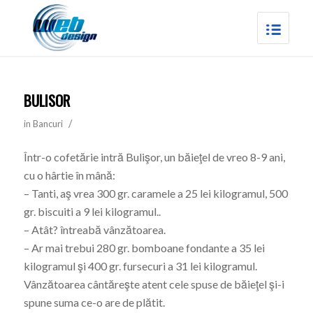
BULISOR
/
in
Bancuri
Într-o cofetărie intră Bulişor, un băieţel de vreo 8-9 ani,
cu o hârtie în mână:
– Tanti, aş vrea 300 gr. caramele a 25 lei kilogramul, 500
gr. biscuiti a 9 lei kilogramul..
– Atât? întreabă vânzătoarea.
– Ar mai trebui 280 gr. bomboane fondante a 35 lei
kilogramul şi 400 gr. fursecuri a 31 lei kilogramul.
Vânzătoarea cântăreşte atent cele spuse de băieţel şi-i
spune suma ce-o are de plătit.